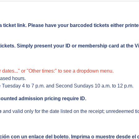
 a ticket link. Please have your barcoded tickets either pri
ckets. Simply present your ID or membership card at the Vi
er dates..." or "Other times:" to see a dropdown menu.
hased hours.
e Tuesday 4 to 7 p.m. and Second Sundays 10 a.m. to 12 p.m.
ounted admission pricing require ID.
e
and valid only for the date listed on the receipt; unredeemed 
ción con un enlace del boleto. Imprima o muestre desde el c